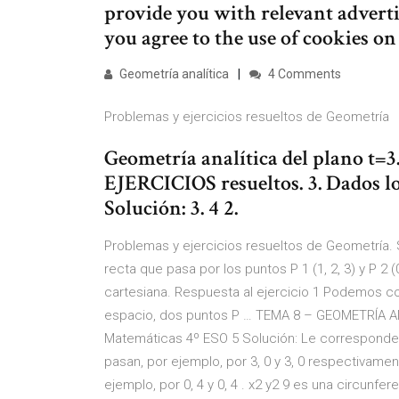
provide you with relevant adverti
you agree to the use of cookies on
Geometría analítica
4 Comments
Problemas y ejercicios resueltos de Geometría
Geometría analítica del plano t=3. = 
EJERCICIOS resueltos. 3. Dados los v
Solución: 3. 4 2.
Problemas y ejercicios resueltos de Geometría. So
recta que pasa por los puntos P 1 (1, 2, 3) y P 2 (
cartesiana. Respuesta al ejercicio 1 Podemos co
espacio, dos puntos P … TEMA 8 – GEOMETRÍA AN
Matemáticas 4º ESO 5 Solución: Le corresponde el
pasan, por ejemplo, por 3, 0 y 3, 0 respectivament
ejemplo, por 0, 4 y 0, 4 . x2 y2 9 es una circunfe