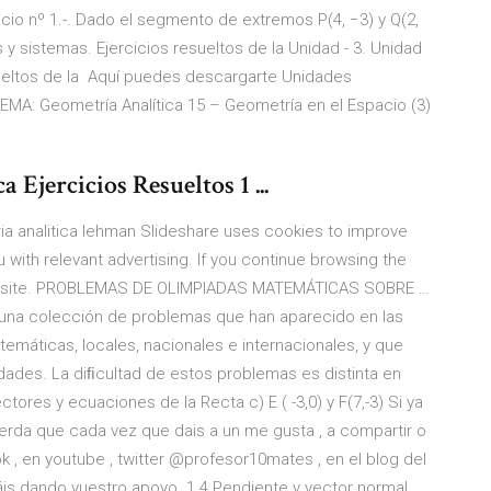
o nº 1.-. Dado el segmento de extremos P(4, −3) y Q(2,
 y sistemas. Ejercicios resueltos de la Unidad - 3. Unidad
esueltos de la Aquí puedes descargarte Unidades
TEMA: Geometría Analítica 15 – Geometría en el Espacio (3)
Ejercicios Resueltos 1 ...
tria analitica lehman Slideshare uses cookies to improve
 with relevant advertising. If you continue browsing the
s website. PROBLEMAS DE OLIMPIADAS MATEMÁTICAS SOBRE …
a una colección de problemas que han aparecido en las
emáticas, locales, nacionales e internacionales, y que
edades. La diﬁcultad de estos problemas es distinta en
ores y ecuaciones de la Recta c) E ( -3,0) y F(7,-3) Si ya
erda que cada vez que dais a un me gusta , a compartir o
k , en youtube , twitter @profesor10mates , en el blog del
áis dando vuestro apoyo. 1.4 Pendiente y vector normal