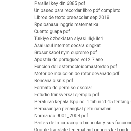
Parallel key din 6885 pdf
Un paseo para recordar libro pdf completo
Libros de texto preescolar sep 2018
Rps bahasa inggris matematika
Cuento guapa pdf
Türkiye özbekistan siyasi ilişkileri
Asal usul internet secara singkat
Brosur kabel nym supreme pdf
Apostila de portugues vol 2 7 ano
Funcion del esternocleidomastoideo pdf
Motor de induccion de rotor devanado.pdf
Rencana bisnis pdf
Formato de permiso escolar
Estudio transversal ejemplo pdf
Peraturan kepala lkpp no. 1 tahun 2015 tentang
Pemasangan penangkal petir rumahan
Norma iso 9001_2008 pdf
Partes del microscopio binocular y sus funcion
Google translate terjemahan b.inggris ke b.indo