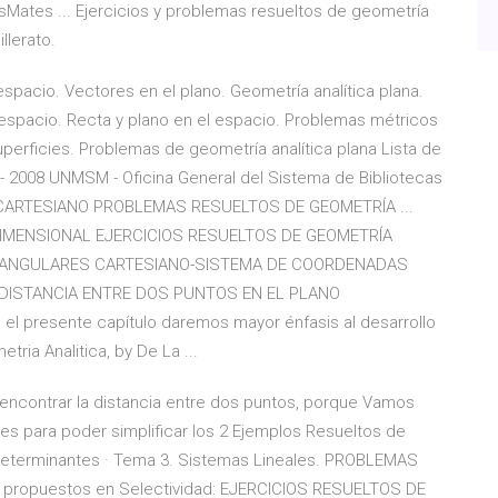
asMates ... Ejercicios y problemas resueltos de geometría
llerato.
 espacio. Vectores en el plano. Geometría analítica plana.
espacio. Recta y plano en el espacio. Problemas métricos
perficies. Problemas de geometría analítica plana Lista de
2 - 2008 UNMSM - Oficina General del Sistema de Bibliotecas
NO CARTESIANO PROBLEMAS RESUELTOS DE GEOMETRÍA ...
DIMENSIONAL EJERCICIOS RESUELTOS DE GEOMETRÍA
CTANGULARES CARTESIANO-SISTEMA DE COORDENADAS
ISTANCIA ENTRE DOS PUNTOS EN EL PLANO
presente capítulo daremos mayor énfasis al desarrollo
ia Analitica, by De La ...
 encontrar la distancia entre dos puntos, porque Vamos
es para poder simplificar los 2 Ejemplos Resueltos de
 Determinantes · Tema 3. Sistemas Lineales. PROBLEMAS
propuestos en Selectividad: EJERCICIOS RESUELTOS DE