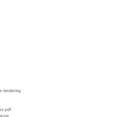
 e-tendering
es pdf
nesia