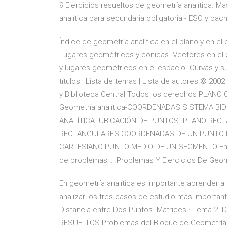
9 Ejercicios resueltos de geometría analítica. M
analítica para secundaria obligatoria - ESO y bachi
Índice de geometría analítica en el plano y en el
Lugares geométricos y cónicas. Vectores en el 
y lugares geométricos en el espacio. Curvas y su
títulos | Lista de temas | Lista de autores © 200
y Biblioteca Central Todos los derechos PLA
Geometría analítica-COORDENADAS SISTEMA BI
ANALÍTICA -UBICACIÓN DE PUNTOS -PLANO RE
RECTANGULARES-COORDENADAS DE UN PUNTO-D
CARTESIANO-PUNTO MEDIO DE UN SEGMENTO En el 
de problemas … Problemas Y Ejercicios De Geometr
En geometría analítica es importante aprender a
analizar los tres casos de estudio más important
Distancia entre Dos Puntos Matrices · Tema 2.
RESUELTOS Problemas del Bloque de Geometría 