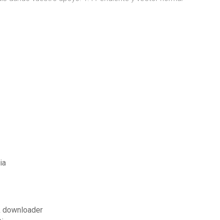
ia
k downloader