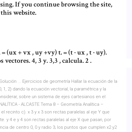
sing. If you continue browsing the site,
 this website.
(ux + vx , uy +vy) t. = (t · ux , t · uy).
ectores. 4, 3 y. 3,3 , calcula. 2 .
lución ... Ejercicios de geometría Hallar la ecuación de la
0, 1, 2) dando la ecuación vectorial, la paramétrica y la
nsiderar, sobre un sistema de ejes cartesianos en el
ALÍTICA - ALCASTE Tema 8 – Geometría Analítica –
 recinto c). x 3 y x 3 son rectas paralelas al eje Y que
e. y 4 e y 4 son rectas paralelas al eje X que pasan, por
rencia de centro 0, 0 y radio 3; los puntos que cumplen x2 y2