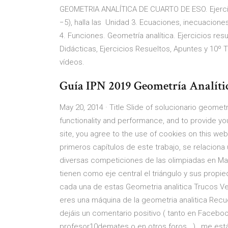
GEOMETRIA ANALÍTICA DE CUARTO DE ESO. Ejercici
−5), halla las Unidad 3. Ecuaciones, inecuaciones
4. Funciones. Geometría analítica. Ejercicios r
Didácticas, Ejercicios Resueltos, Apuntes y 10º 
vídeos.
Guía IPN 2019 Geometría Analítica 
May 20, 2014 · Title Slide of solucionario geome
functionality and performance, and to provide you
site, you agree to the use of cookies on thi
primeros capítulos de este trabajo, se relacion
diversas competiciones de las olimpiadas en Mat
tienen como eje central el triángulo y sus propi
cada una de estas Geometria analitica Trucos Vect
eres una máquina de la geometria analitica Recu
dejáis un comentario positivo ( tanto en Faceboo
profesor10demates o en otros foros.. ) , me est