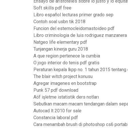
Ensayo de aristoteles sobre lo justo y lo equita
Soft skills pdf free
Libro español lecturas primer grado sep
Contoh soal usbn tik 2018
Funcion del esternocleidomastoideo pdf
Libro criminologia de luis rodriguez manzanera
Natgeo life elementary pdf
Tunjangan kinerja guru 2018
A que region pertenece la cumbia
O jogo interior do tenis pdf gratis
Peraturan kepala lkpp no. 1 tahun 2015 tentang
The blair witch project konusu
Agregar imagenes en bootstrap
Punk 57 pdf download
Aöf işletme istatistik ders notları
Sebutkan macam macam tendangan dalam sepak
Autocad lt 2010 for sale
Constancia laboral pdf
Cara menambah brush di photoshop cs6 portab