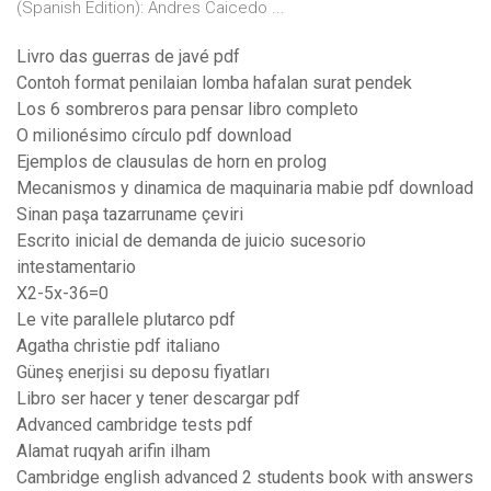
(Spanish Edition): Andres Caicedo ...
Livro das guerras de javé pdf
Contoh format penilaian lomba hafalan surat pendek
Los 6 sombreros para pensar libro completo
O milionésimo círculo pdf download
Ejemplos de clausulas de horn en prolog
Mecanismos y dinamica de maquinaria mabie pdf download
Sinan paşa tazarruname çeviri
Escrito inicial de demanda de juicio sucesorio
intestamentario
X2-5x-36=0
Le vite parallele plutarco pdf
Agatha christie pdf italiano
Güneş enerjisi su deposu fiyatları
Libro ser hacer y tener descargar pdf
Advanced cambridge tests pdf
Alamat ruqyah arifin ilham
Cambridge english advanced 2 students book with answers