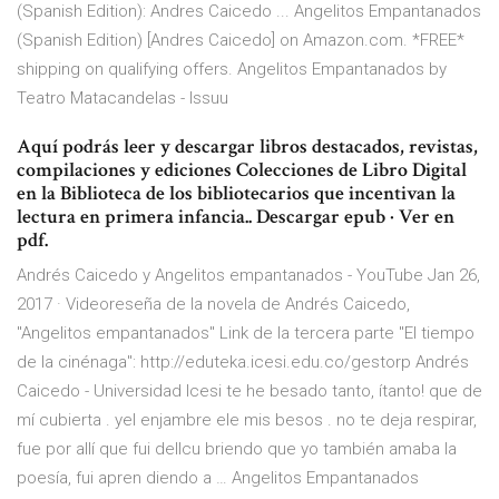
(Spanish Edition): Andres Caicedo ... Angelitos Empantanados
(Spanish Edition) [Andres Caicedo] on Amazon.com. *FREE*
shipping on qualifying offers. Angelitos Empantanados by
Teatro Matacandelas - Issuu
Aquí podrás leer y descargar libros destacados, revistas,
compilaciones y ediciones Colecciones de Libro Digital
en la Biblioteca de los bibliotecarios que incentivan la
lectura en primera infancia.​. Descargar epub · Ver en
pdf.
Andrés Caicedo y Angelitos empantanados - YouTube Jan 26,
2017 · Videoreseña de la novela de Andrés Caicedo,
"Angelitos empantanados" Link de la tercera parte "El tiempo
de la cinénaga": http://eduteka.icesi.edu.co/gestorp Andrés
Caicedo - Universidad Icesi te he besado tanto, ítanto! que de
mí cubierta . yel enjambre ele mis besos . no te deja respirar,
fue por allí que fui dellcu­ briendo que yo también amaba la
poesía, fui apren­ diendo a … Angelitos Empantanados