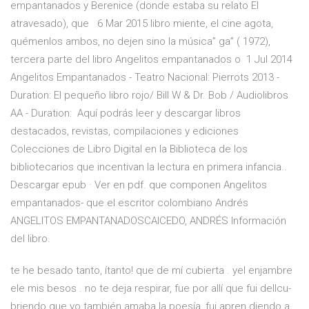
empantanados y Berenice (donde estaba su relato El
atravesado), que 6 Mar 2015 libro miente, el cine agota,
quémenlos ambos, no dejen sino la música” ga” ( 1972),
tercera parte del libro Angelitos empantanados o 1 Jul 2014
Angelitos Empantanados - Teatro Nacional: Pierrots 2013 -
Duration: El pequeño libro rojo/ Bill W & Dr. Bob / Audiolibros
AA - Duration: Aquí podrás leer y descargar libros
destacados, revistas, compilaciones y ediciones
Colecciones de Libro Digital en la Biblioteca de los
bibliotecarios que incentivan la lectura en primera infancia.​.
Descargar epub · Ver en pdf. que componen Angelitos
empantanados- que el escritor colombiano Andrés
ANGELITOS EMPANTANADOSCAICEDO, ANDRÉS Información
del libro.
te he besado tanto, ítanto! que de mí cubierta . yel enjambre
ele mis besos . no te deja respirar, fue por allí que fui dellcu­
briendo que yo también amaba la poesía, fui apren­ diendo a