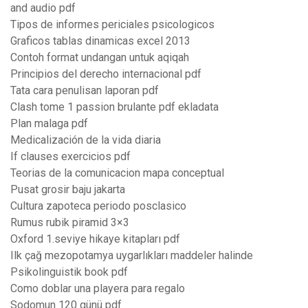
and audio pdf
Tipos de informes periciales psicologicos
Graficos tablas dinamicas excel 2013
Contoh format undangan untuk aqiqah
Principios del derecho internacional pdf
Tata cara penulisan laporan pdf
Clash tome 1 passion brulante pdf ekladata
Plan malaga pdf
Medicalización de la vida diaria
If clauses exercicios pdf
Teorias de la comunicacion mapa conceptual
Pusat grosir baju jakarta
Cultura zapoteca periodo posclasico
Rumus rubik piramid 3×3
Oxford 1.seviye hikaye kitapları pdf
Ilk çağ mezopotamya uygarlıkları maddeler halinde
Psikolinguistik book pdf
Como doblar una playera para regalo
Sodomun 120 günü pdf