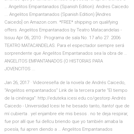
… Angelitos Empantanados (Spanish Edition): Andres Caicedo
... Angelitos Empantanados (Spanish Edition) [Andres
Caicedo] on Amazon.com. *FREE* shipping on qualifying
offers. Angelitos Empantanados by Teatro Matacandelas -
Issuu Apr 06, 2010 · Programa de sala No. 17 año 27. 2006
TEATRO MATACANDELAS. Para el espectador siempre será
sorprendente que Angelitos Empantanados sea la obra de …
ANGELITOS EMPANTANADOS (O HISTORIAS PARA
JOVENCITOS ...
Jan 26, 2017 · Videoreseña de la novela de Andrés Caicedo,
"Angelitos empantanados" Link de la tercera parte "El tiempo
de la cinénaga": http://eduteka.icesi.edu.co/gestorp Andrés
Caicedo - Universidad Icesi te he besado tanto, ítanto! que de
mí cubierta . yel enjambre ele mis besos . no te deja respirar,
fue por allí que fui dellcu­ briendo que yo también amaba la
poesía, fui apren­ diendo a … Angelitos Empantanados