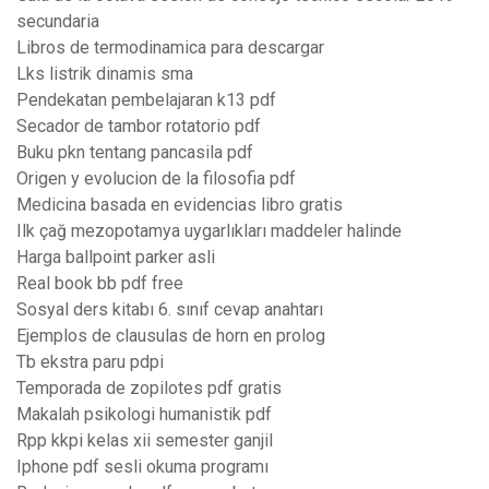
secundaria
Libros de termodinamica para descargar
Lks listrik dinamis sma
Pendekatan pembelajaran k13 pdf
Secador de tambor rotatorio pdf
Buku pkn tentang pancasila pdf
Origen y evolucion de la filosofia pdf
Medicina basada en evidencias libro gratis
Ilk çağ mezopotamya uygarlıkları maddeler halinde
Harga ballpoint parker asli
Real book bb pdf free
Sosyal ders kitabı 6. sınıf cevap anahtarı
Ejemplos de clausulas de horn en prolog
Tb ekstra paru pdpi
Temporada de zopilotes pdf gratis
Makalah psikologi humanistik pdf
Rpp kkpi kelas xii semester ganjil
Iphone pdf sesli okuma programı