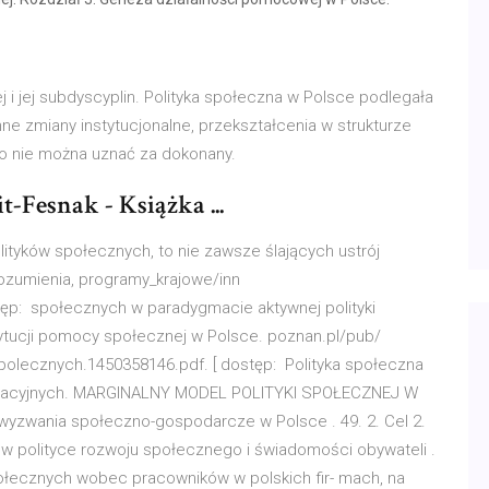
 i jej subdyscyplin. Polityka społeczna w Polsce podlegała
e zmiany instytucjonalne, przekształcenia w strukturze
go nie można uznać za dokonany.
t-Fesnak - Książka ...
ityków społecznych, to nie zawsze ślających ustrój
rozumienia, programy_krajowe/inn
ęp: społecznych w paradygmacie aktywnej polityki
tytucji pomocy społecznej w Polsce. poznan.pl/pub/
polecznych.1450358146.pdf. [ dostęp: Polityka społeczna
racyjnych. MARGINALNY MODEL POLITYKI SPOŁECZNEJ W
zwania społeczno-gospodarcze w Polsce . 49. 2. Cel 2.
j w polityce rozwoju społecznego i świadomości obywateli .
 społecznych wobec pracowników w polskich fir- mach, na