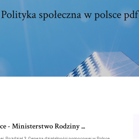
Polityka społeczna w polsce pdf
e - Ministerstwo Rodziny ...
nej. Rozdział 3. Geneza działalności pomocowej w Polsce.