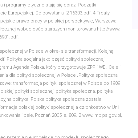
na i programy etyczne stają się coraz Początki
cie Europejskiej. Od powstania -2-16303.pdf. 4 Treaty
uropejskie prawo pracy w polskiej perspektywie, Warszawa
 społecznej wobec osób starszych monitorowana http://www.
6901.pdf.
 społecznej w Polsce w okre- sie transformacji. Kolejną
f. Polityka socjalna jako część polityki społecznej
ramu Agenda Polska, który przygotowuje ZPP i WEI. Cele i
nia dla polityki społecznej w Polsce „Polityka społeczna
czowe: transformacja polityki społecznej w Polsce po 1989
polskiej polityki społecznej, polityka społeczna, polityka
acyjna polityka Polska polityka społeczna została
ormacja polskiej polityki społecznej a członkostwo w Unii
unkowania i cele, Poznań 2005, s. 809. 2 www. mpips.gov.pl,
obec przemia n europejskie go mode- lu społecznego ,