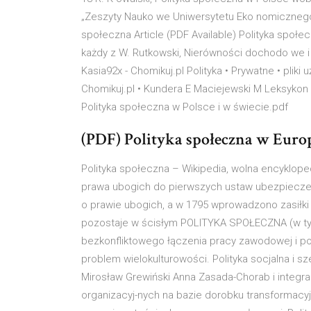
„Zeszyty Nauko we Uniwersytetu Eko nomicznego w
społeczna Article (PDF Available) Polityka społec
każdy z W. Rutkowski, Nierówności dochodo we i u
Kasia92x - Chomikuj.pl Polityka • Prywatne • pli
Chomikuj.pl • Kundera E Maciejewski M Leksykon m
Polityka społeczna w Polsce i w świecie.pdf
(PDF) Polityka społeczna w Europie
Polityka społeczna – Wikipedia, wolna encyklope
prawa ubogich do pierwszych ustaw ubezpieczen
o prawie ubogich, a w 1795 wprowadzono zasiłki
pozostaje w ścisłym POLITYKA SPOŁECZNA (w tym
bezkonfliktowego łączenia pracy zawodowej i pow
problem wielokulturowości. Polityka socjalna i 
Mirosław Grewiński Anna Zasada-Chorab i integra
organizacyj-nych na bazie dorobku transformacyjneg