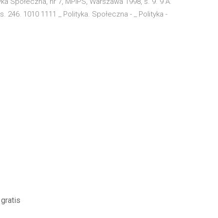
ka Społeczna, nr 7, MPiPS, Warszawa 1998, s. 9. 9 A.
 246. 1010 1111 _ Polityka. Społeczna - _ Polityka -
 gratis