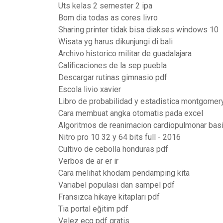
Uts kelas 2 semester 2 ipa
Bom dia todas as cores livro
Sharing printer tidak bisa diakses windows 10
Wisata yg harus dikunjungi di bali
Archivo historico militar de guadalajara
Calificaciones de la sep puebla
Descargar rutinas gimnasio pdf
Escola livio xavier
Libro de probabilidad y estadistica montgomer
Cara membuat angka otomatis pada excel
Algoritmos de reanimacion cardiopulmonar bas
Nitro pro 10 32 y 64 bits full - 2016
Cultivo de cebolla honduras pdf
Verbos de ar er ir
Cara melihat khodam pendamping kita
Variabel populasi dan sampel pdf
Fransızca hikaye kitapları pdf
Tia portal eğitim pdf
Velez ecg pdf gratis