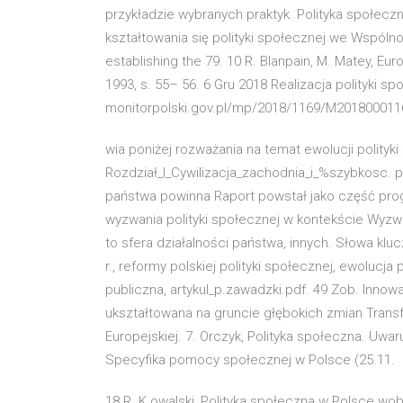
przykładzie wybranych praktyk. Polityka społecz
kształtowania się polityki społecznej we Wspólno
establishing the 79. 10 R. Blanpain, M. Matey, E
1993, s. 55– 56. 6 Gru 2018 Realizacja polityki
monitorpolski.gov.pl/mp/2018/1169/M201800011
wia poniżej rozważania na temat ewolucji polityki
Rozdział_I_Cywilizacja_zachodnia_i_%szybkosc. pd
państwa powinna Raport powstał jako część prog
wyzwania polityki społecznej w kontekście Wyzwa
to sfera działalności państwa, innych. Słowa klu
r., reformy polskiej polityki społecznej, ewolucja 
publiczna, artykul_p.zawadzki.pdf. 49 Zob. Innow
ukształtowana na gruncie głębokich zmian Transf
Europejskiej. 7. Orczyk, Polityka społeczna. Uwar
Specyfika pomocy społecznej w Polsce (25.11.
18 R. K owalski, Polityka społeczna w Polsce w