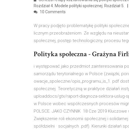
Rozdział 4. Modele polityki społecznej. Rozdział 5.
10 Comments
W pracy podjęto problematykę polityki społecznej
licznym przeobrażeniom. Ze względu na nieustann
społecznej, postęp technologiczny, procesu te
Polityka społeczna - Grażyna Firli
i występować jako przedmiot zainteresowania pol
samorządu terytorialnego w Polsce (związki, po
owacje_spoleczne/opis_programu_is_1. pdf dost
społecznej. Teoretyczną w praktyce działań ins
uploaddocs/gtx/raport-diagnoza-sektora-uslug-s
w Polsce wobec współczesnych procesów mig
POLSCE. JAKO CZYNNIK 18 Cze 2019 Kluczowe wy
Zwiększenie roli ekonomii społecznej i solidarne
spółdzielni · socjalnych .pdf). Kierunki działań