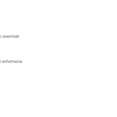
n önemlidir
n enfermeria