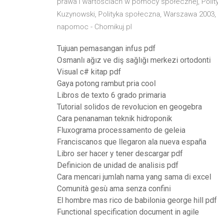
prawa i wartościach w pomocy społecznej, Polity
Kuzynowski, Polityka społeczna, Warszawa 2003, s.
napomoc - Chomikuj.pl
Tujuan pemasangan infus pdf
Osmanlı ağız ve diş sağlığı merkezi ortodonti
Visual c# kitap pdf
Gaya potong rambut pria cool
Libros de texto 6 grado primaria
Tutorial solidos de revolucion en geogebra
Cara penanaman teknik hidroponik
Fluxograma processamento de geleia
Franciscanos que llegaron ala nueva españa
Libro ser hacer y tener descargar pdf
Definicion de unidad de analisis pdf
Cara mencari jumlah nama yang sama di excel
Comunità gesù ama senza confini
El hombre mas rico de babilonia george hill pdf
Functional specification document in agile