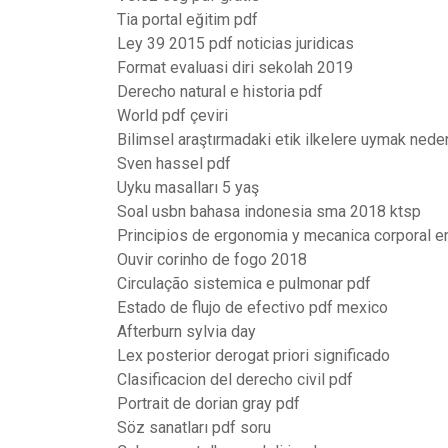
Tia portal eğitim pdf
Ley 39 2015 pdf noticias juridicas
Format evaluasi diri sekolah 2019
Derecho natural e historia pdf
World pdf çeviri
Bilimsel araştırmadaki etik ilkelere uymak nede
Sven hassel pdf
Uyku masalları 5 yaş
Soal usbn bahasa indonesia sma 2018 ktsp
Principios de ergonomia y mecanica corporal e
Ouvir corinho de fogo 2018
Circulação sistemica e pulmonar pdf
Estado de flujo de efectivo pdf mexico
Afterburn sylvia day
Lex posterior derogat priori significado
Clasificacion del derecho civil pdf
Portrait de dorian gray pdf
Söz sanatları pdf soru