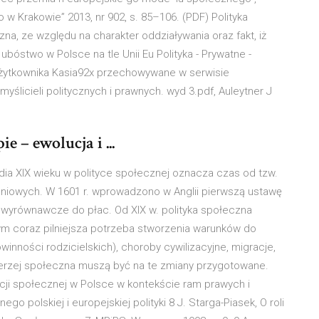
 Krakowie” 2013, nr 902, s. 85–106. (PDF) Polityka
zna, ze względu na charakter oddziaływania oraz fakt, iż
bóstwo w Polsce na tle Unii Eu Polityka - Prywatne -
ki użytkownika Kasia92x przechowywane w serwisie
yślicieli politycznych i prawnych. wyd 3.pdf, Auleytner J
 – ewolucja i ...
dia XIX wieku w polityce społecznej oznacza czas od tzw.
iowych. W 1601 r. wprowadzono w Anglii pierwszą ustawę
 wyrównawcze do płac. Od XIX w. polityka społeczna
 coraz pilniejsza potrzeba stworzenia warunków do
inności rodzicielskich), choroby cywilizacyjne, migracje,
szerzej społeczna muszą być na te zmiany przygotowane.
cji społecznej w Polsce w kontekście ram prawych i
o polskiej i europejskiej polityki 8 J. Starga-Piasek, O roli