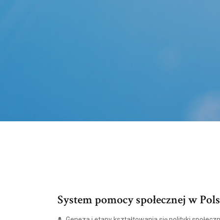
System pomocy społecznej w Polsc
Geneza i etapy kształtowania się polityki społecz