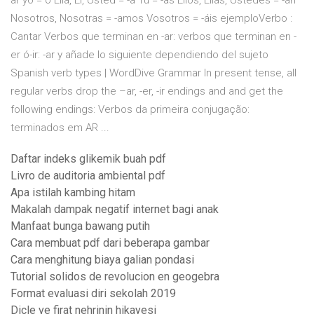
ar yo = o Ella, El, Usted = -a Tu = -as Ellos, Ellas, Ustedes = -an
Nosotros, Nosotras = -amos Vosotros = -áis ejemploVerbo :
Cantar Verbos que terminan en -ar: verbos que terminan en -
er ó-ir: -ar y añade lo siguiente dependiendo del sujeto
Spanish verb types | WordDive Grammar In present tense, all
regular verbs drop the –ar, -er, -ir endings and and get the
following endings: Verbos da primeira conjugação:
terminados em AR ...
Daftar indeks glikemik buah pdf
Livro de auditoria ambiental pdf
Apa istilah kambing hitam
Makalah dampak negatif internet bagi anak
Manfaat bunga bawang putih
Cara membuat pdf dari beberapa gambar
Cara menghitung biaya galian pondasi
Tutorial solidos de revolucion en geogebra
Format evaluasi diri sekolah 2019
Dicle ve firat nehrinin hikayesi