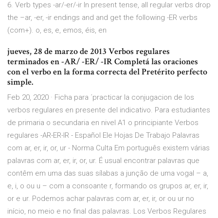
6. Verb types -ar/-er/-ir In present tense, all regular verbs drop
the –ar, -er, -ir endings and and get the following -ER verbs
(com+). o, es, e, emos, éis, en
jueves, 28 de marzo de 2013 Verbos regulares
terminados en -AR/ -ER/ -IR Completá las oraciones
con el verbo en la forma correcta del Pretérito perfecto
simple.
Feb 20, 2020 · Ficha para ´practicar la conjugacion de los
verbos regulares en presente del indicativo. Para estudiantes
de primaria o secundaria en nivel A1 o principiante Verbos
regulares -AR-ER-IR - Español Ele Hojas De Trabajo Palavras
com ar, er, ir, or, ur - Norma Culta Em português existem várias
palavras com ar, er, ir, or, ur. É usual encontrar palavras que
contêm em uma das suas sílabas a junção de uma vogal – a,
e, i, o ou u – com a consoante r, formando os grupos ar, er, ir,
or e ur. Podemos achar palavras com ar, er, ir, or ou ur no
início, no meio e no final das palavras. Los Verbos Regulares