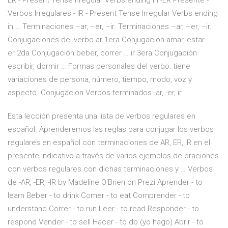
ER - Present Tense Irregular Verbs ending in -ER Presente -
Verbos Irregulares - IR - Present Tense Irregular Verbs ending
in … Terminaciones –ar, –er, –ir. Terminaciones –ar, –er, –ir.
Conjugaciones del verbo ar 1era Conjugación amar, estar …
er 2da Conjugación beber, correr … ir 3era Conjugación
escribir, dormir … Formas personales del verbo: tiene
variaciones de persona, número, tiempo, modo, voz y
aspecto. Conjugacion Verbos terminados -ar, -er, ir
Esta lección presenta una lista de verbos regulares en
español. Aprenderemos las reglas para conjugar los verbos
regulares en español con terminaciones de AR, ER, IR en el
presente indicativo a través de varios ejemplos de oraciones
con verbos regulares con dichas terminaciones y … Verbos
de -AR, -ER, -IR by Madeline O'Brien on Prezi Aprender - to
learn Beber - to drink Comer - to eat Comprender - to
understand Correr - to run Leer - to read Responder - to
respond Vender - to sell Hacer - to do (yo hago) Abrir - to