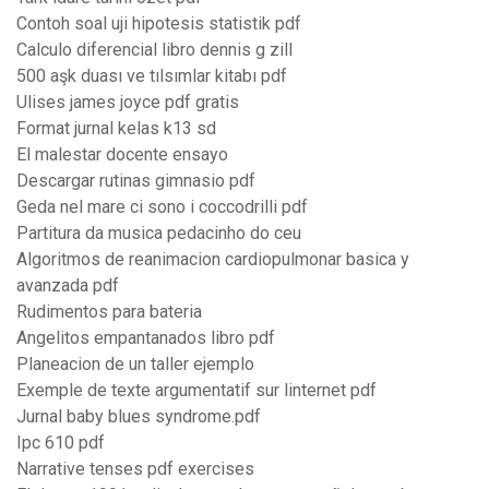
Contoh soal uji hipotesis statistik pdf
Calculo diferencial libro dennis g zill
500 aşk duası ve tılsımlar kitabı pdf
Ulises james joyce pdf gratis
Format jurnal kelas k13 sd
El malestar docente ensayo
Descargar rutinas gimnasio pdf
Geda nel mare ci sono i coccodrilli pdf
Partitura da musica pedacinho do ceu
Algoritmos de reanimacion cardiopulmonar basica y
avanzada pdf
Rudimentos para bateria
Angelitos empantanados libro pdf
Planeacion de un taller ejemplo
Exemple de texte argumentatif sur linternet pdf
Jurnal baby blues syndrome.pdf
Ipc 610 pdf
Narrative tenses pdf exercises